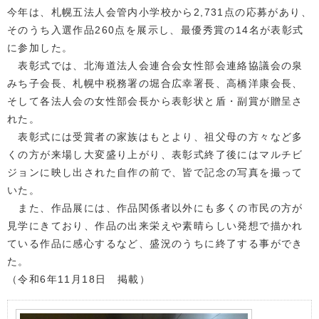
今年は、札幌五法人会管内小学校から2,731点の応募があり、
そのうち入選作品260点を展示し、最優秀賞の14名が表彰式
に参加した。
表彰式では、北海道法人会連合会女性部会連絡協議会の泉
みち子会長、札幌中税務署の堀合広幸署長、高橋洋康会長、
そして各法人会の女性部会長から表彰状と盾・副賞が贈呈さ
れた。
表彰式には受賞者の家族はもとより、祖父母の方々など多
くの方が来場し大変盛り上がり、表彰式終了後にはマルチビ
ジョンに映し出された自作の前で、皆で記念の写真を撮って
いた。
また、作品展には、作品関係者以外にも多くの市民の方が
見学にきており、作品の出来栄えや素晴らしい発想で描かれ
ている作品に感心するなど、盛況のうちに終了する事ができ
た。
（令和6年11月18日 掲載）