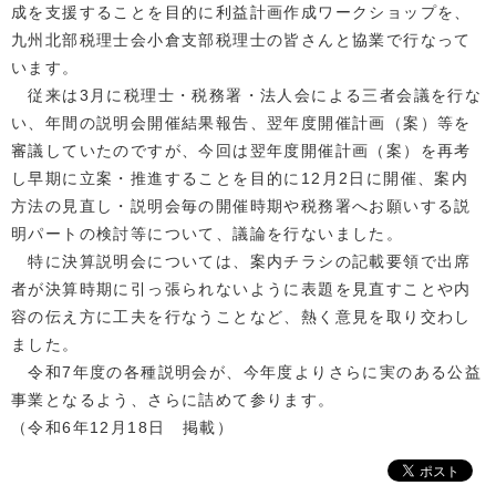
成を支援することを目的に利益計画作成ワークショップを、
九州北部税理士会小倉支部税理士の皆さんと協業で行なって
います。
従来は3月に税理士・税務署・法人会による三者会議を行な
い、年間の説明会開催結果報告、翌年度開催計画（案）等を
審議していたのですが、今回は翌年度開催計画（案）を再考
し早期に立案・推進することを目的に12月2日に開催、案内
方法の見直し・説明会毎の開催時期や税務署へお願いする説
明パートの検討等について、議論を行ないました。
特に決算説明会については、案内チラシの記載要領で出席
者が決算時期に引っ張られないように表題を見直すことや内
容の伝え方に工夫を行なうことなど、熱く意見を取り交わし
ました。
令和7年度の各種説明会が、今年度よりさらに実のある公益
事業となるよう、さらに詰めて参ります。
（令和6年12月18日 掲載）