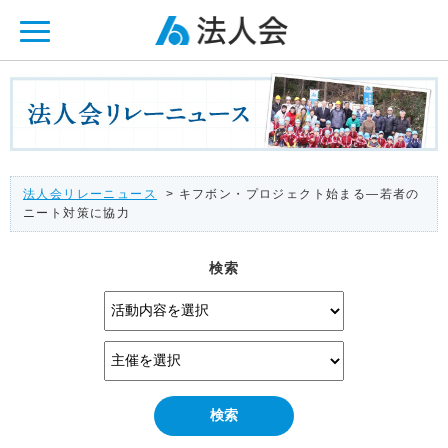
ページ内を移動するためのリンクです。
メインコンテンツへ移動
法人会リレーニュース
> キフボン・プロジェクト始まる―若者の
ニート対策に協力
検索