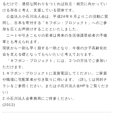
るだけで、適切な関わりをつくれば自立・就労に向かってい
ける存在と考え、支援している団体です。
公益法人小石川法人会は、平成24年６月よりこの活動に賛
同し、古本を寄付する「キフボン・プロジェクト」へのご参
加を広くお声掛けすることといたしました。
ニートや引きこもりの若者は将来の生活保護受給者の予備
軍とも考えられます。
現状から一刻も早く脱する一助となり、今後の少子高齢化社
会を支える礎となってもらいたいと考えております。
「キフボン・プロジェクト」には、２つの方法でご参加い
ただけます。
1.キフボン・プロジェクトに直接電話してください。ご家庭
や職場に宅配業者が引き取りに伺います。（詳しくは同封チ
ラシをご参照ください。または小石川法人会HPをご覧くださ
い）
2.小石川法人会事務局にご持参ください。
(2012)