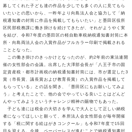
募してくれた子ども達の作品を少しでも多くの人に見てもら
いたいとの思いから、一昨年より向島法人会と協力して「納
税通知書の封筒に作品を掲載してもらいたい」と墨田区役所
区民部税務課に働き掛けを続けてきたが、それがようやく実
を結び、令和7年度の墨田区の軽自動車税納税通知書封筒に本
所・向島両法人会の入賞作品がフルカラー印刷で掲載される
こととなった。
この働き掛けのきっかけとなったのが、約2年前の東法連開
催の女性部会の会議。出席した大澤部会長が「八王子市の固
定資産税・都市計画税の納税通知書封筒には、市が選定した3
賞（市長賞、議長賞および教育長賞）の入賞作品を掲載して
もらっている」との話を聞き、「墨田区にもお願いしてみよ
う」と考えたことで、他の会でやっている良いことはどんど
んやってみようというチャレンジ精神の賜物でもあった。
子ども達には税金の大切さを学んで大人として正しい納税
者になってほしいと願って、本所法人会女性部会が毎年開催
する「税に関する絵はがきコンクール」も令和7年度で15回
目を迎える。今後、ペーパーレスが進むことで納税通知書封