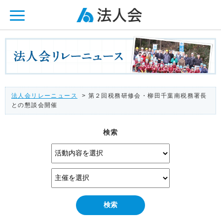
ページ内を移動するためのリンクです。
メインコンテンツへ移動
法人会リレーニュース
> 第２回税務研修会・柳田千葉南税務署長
との懇談会開催
検索