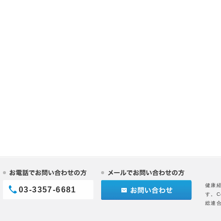
健康
03-3357-6681
す。C
総連