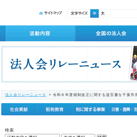
法人会リレーニュース
> 令和８年度税制改正に関する提言書を千葉市
社会貢献
租税教育
税に関する事業
震災復興支援
検索