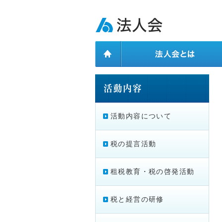
ページ内を移動するためのリンクです。
メインコンテンツへ移動
活動内容について
税の提言活動
租税教育・税の啓発活動
税と経営の研修