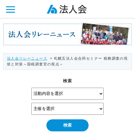
ページ内を移動するためのリンクです。
メインコンテンツへ移動
法人会リレーニュース
> 札幌五法人会合同セミナー 税務調査の現
状と対策～国税調査官の視点～
検索