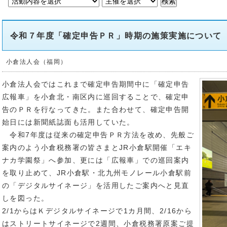
令和７年度「確定申告ＰＲ」時期の施策実施について
小倉法人会（福岡）
小倉法人会ではこれまで確定申告期間中に「確定申告
広報車」を小倉北・南区内に巡回することで、確定申
告のＰＲを行なってきた。また合わせて、確定申告開
始日には新聞紙誌面も活用していた。
令和7年度は従来の確定申告ＰＲ方法を改め、先般ご
案内のよう小倉税務署の皆さまとJR小倉駅開催「エキ
ナカ学園祭」へ参加、更には「広報車」での巡回案内
を取り止めて、JR小倉駅・北九州モノレール小倉駅前
の「デジタルサイネージ」を活用したご案内へと見直
しを図った。
2/1からはＫデジタルサイネージで1カ月間、2/16から
はストリートサイネージで2週間、小倉税務署原案ご提