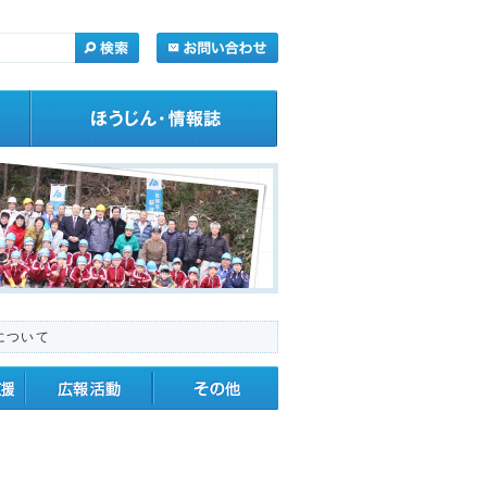
について
・応援
広報活動
その他