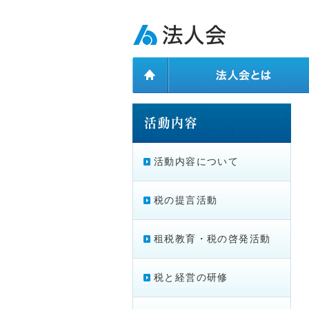
ページ内を移動するためのリンクです。
メインコンテンツへ移動
活動内容について
税の提言活動
租税教育・税の啓発活動
税と経営の研修