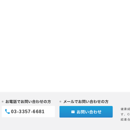
健康
03-3357-6681
す。C
総連