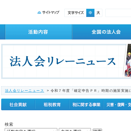
法人会リレーニュース
> 令和７年度「確定申告ＰＲ」時期の施策実施
社会貢献
租税教育
税に関する事業
震災復興支援
検索