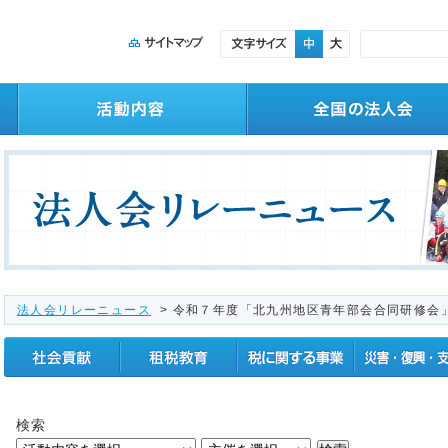
法人会リレーニュース
> 令和７年度「北九州地区青年部会合同研修会
社会貢献
租税教育
税に関する事業
震災復興支援
検索