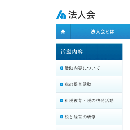
ページ内を移動するためのリンクです。
メインコンテンツへ移動
活動内容について
税の提言活動
租税教育・税の啓発活動
税と経営の研修