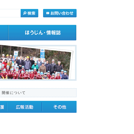
」開催について
・応援
広報活動
その他