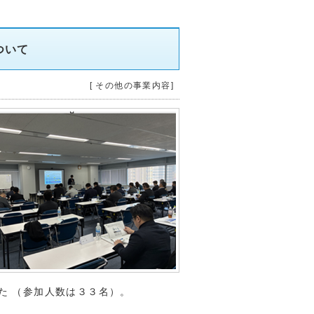
ついて
[ その他の事業内容]
た （参加人数は３３名）。