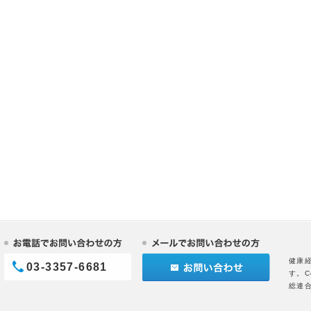
健康
03-3357-6681
す。C
総連