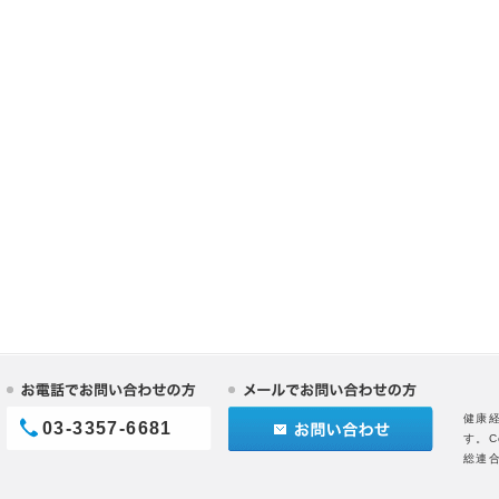
健康
03-3357-6681
す。C
総連