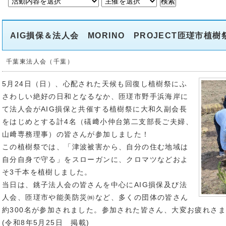
AIG損保＆法人会 MORINO PROJECT匝瑳市植
千葉東法人会（千葉）
5月24日（日）、心配された天候も回復し植樹祭にふ
さわしい絶好の日和となるなか、匝瑳市野手浜海岸に
て法人会がAIG損保と共催する植樹祭に大和久副会長
をはじめとする計4名（礒﨑小仲台第二支部長ご夫婦、
山﨑専務理事）の皆さんが参加しました！
この植樹祭では、「津波被害から、自分の住む地域は
自分自身で守る」をスローガンに、クロマツなどおよ
そ3千本を植樹しました。
当日は、銚子法人会の皆さんを中心にAIG損保及び法
人会、匝瑳市や能美防災㈱など、多くの団体の皆さん
約300名が参加されました。参加された皆さん、大変お疲れさ
(令和8年5月25日 掲載)