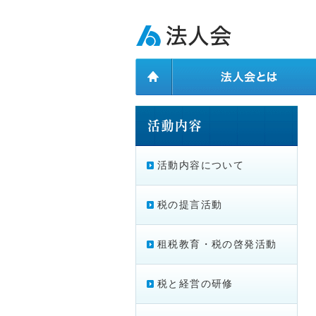
ページ内を移動するためのリンクです。
メインコンテンツへ移動
活動内容について
税の提言活動
租税教育・税の啓発活動
税と経営の研修