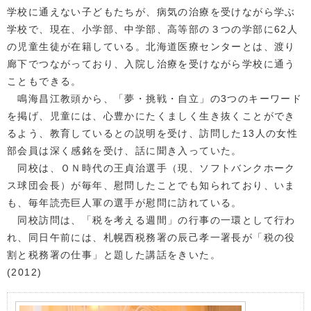
学校に通えない子どもたちが、病気の治療を受けながら学ぶ
学校で、現在、小学部、中学部、高等部の３つの学部に62人
の児童生徒が在籍している。北海道医療センターとは、渡り
廊下でつながっており、入院し治療を受けながら学校に通う
こともできる。
鳴海昌江教頭から、「夢・挑戦・自立」の3つのキーワード
を掲げ、児童には、心豊かにたくましく生き抜くことができ
るよう、教育しているとの説明を受け、訪問した13人の女性
部会員は深く感銘を受け、話に聞き入っていた。
同校は、ＯＮ時代の王貞治選手（現、ソフトバンクホーク
ス球団会長）が毎年、慰問したことでも知られており、いま
も、毎年読売巨人軍の選手が慰問に訪れている。
同校訪問は、「税を考える週間」の行事の一環として行わ
れ、同日午前には、札幌西税務署の辰己孝一署長が「税の役
割と税務署の仕事」と題した講話をきいた。
(2012)