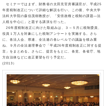
セミナーではまず、財務省の太田充官房審議官が、平成25
年度税制改正について詳細な解説を行い、この後、中央大学
法科大学院の森信茂樹教授が、「安倍政権と税制の課題―法
人税を中心に」と題する講演を行った。
26年度税制改正に向けた取組みは、３～５月に税制委員、
役員１万人を対象にした税制アンケートを実施する。さら
に、各法人会、県連、全法連の各レベルでの議論を積み重
ね、９月の全法連理事会で「平成26年度税制改正に対する提
言」をまとめる。さらに、提言をもとに、各党、各省庁、地
方自治体などに改正要望を行う予定だ。
(2013）