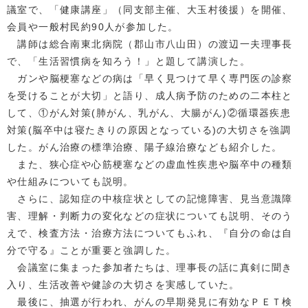
議室で、「健康講座」（同支部主催、大玉村後援）を開催、
会員や一般村民約90人が参加した。
講師は総合南東北病院（郡山市八山田）の渡辺一夫理事長
で、「生活習慣病を知ろう！」と題して講演した。
ガンや脳梗塞などの病は「早く見つけて早く専門医の診察
を受けることが大切」と語り、成人病予防のための二本柱と
して、①がん対策(肺がん、乳がん、大腸がん)②循環器疾患
対策(脳卒中は寝たきりの原因となっている)の大切さを強調
した。がん治療の標準治療、陽子線治療なども紹介した。
また、狭心症や心筋梗塞などの虚血性疾患や脳卒中の種類
や仕組みについても説明。
さらに、認知症の中核症状としての記憶障害、見当意識障
害、理解・判断力の変化などの症状についても説明、そのう
えで、検査方法・治療方法についてもふれ、『自分の命は自
分で守る』ことが重要と強調した。
会議室に集まった参加者たちは、理事長の話に真剣に聞き
入り、生活改善や健診の大切さを実感していた。
最後に、抽選が行われ、がんの早期発見に有効なＰＥＴ検