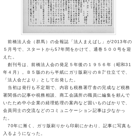
前橋法人会（群馬）の会報誌「法人まえばし」が2013年の
５月号で、スタートから57年間をかけて、通巻５００号を迎
えた。
創刊号は、前橋法人会の発足５年後の１９５６年（昭和31
年４月）。Ｂ５版のわら半紙にガリ版刷りの８㌻仕立てで、
「法人会だより」として出発した。
当初は発行も不定期で、内容も税務署庁舎の完成など税務
署関係の記事や税務相談、商工会議所の職員に編集を頼んで
いたため中小企業の経理処理の案内など固いものばかりで、
会員同士の交流などのコミュニケーション記事は少なかっ
た。
70年に漸く、ガリ版刷りから印刷にかわり、記事に写真も
入るようになった。