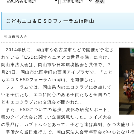
こどもエコ＆ＥＳＤフォーラムin岡山
岡山東法人会
2014年秋に、岡山市や名古屋市などで開催が予定さ
れている「ESDに関するユネスコ世界会議」に向け、
岡山東法人会は、岡山市や日本環境協会と共催で、７
月24日、岡山市北区幸町の西川アイプラザで、「こど
もエコ＆ESDフォーラムin岡山」を開催した。
フォーラムでは、岡山県内のエコクラブに参加して
いる子供たち、エコに関心のある子供たちと全国のこ
どもエコクラブとの交流会が開かれた。
また、ESDについての勉強、夏休み研究サポート、
税のクイズ大会と楽しい企画満載だった。クイズ大会
の景品は、カブトムシとあって、子ども達は真剣、かつ大盛り
準備から当日進行まで、岡山東法人会青年部会が中心となり行