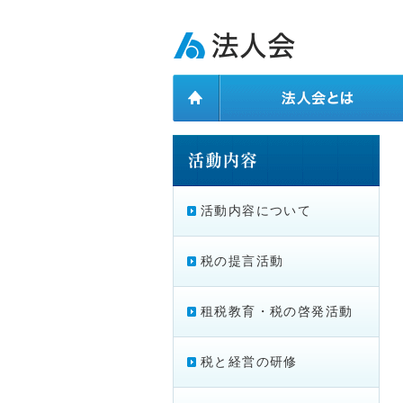
ページ内を移動するためのリンクです。
メインコンテンツへ移動
活動内容について
税の提言活動
租税教育・税の啓発活動
税と経営の研修