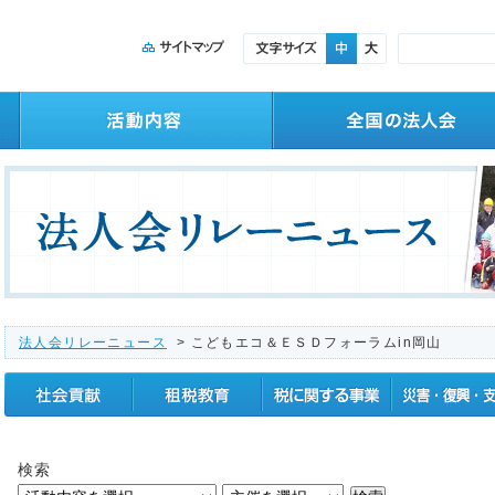
法人会リレーニュース
> こどもエコ＆ＥＳＤフォーラムin岡山
社会貢献
租税教育
税に関する事業
震災復興支援
検索