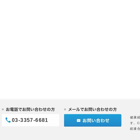
健康
03-3357-6681
す。C
総連