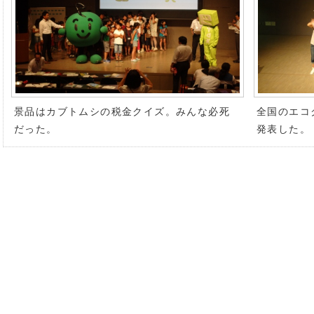
景品はカブトムシの税金クイズ。みんな必死
全国のエコ
だった。
発表した。