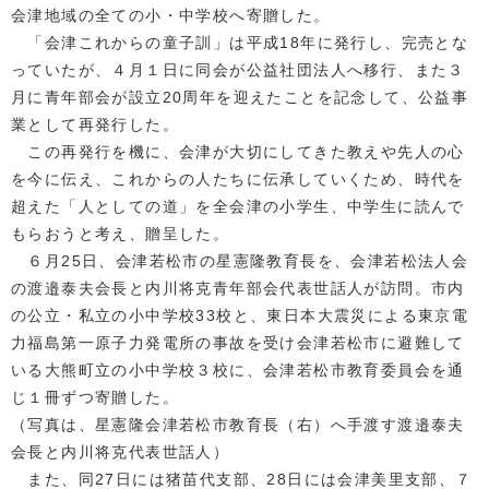
会津地域の全ての小・中学校へ寄贈した。
「会津これからの童子訓」は平成18年に発行し、完売とな
っていたが、４月１日に同会が公益社団法人へ移行、また３
月に青年部会が設立20周年を迎えたことを記念して、公益事
業として再発行した。
この再発行を機に、会津が大切にしてきた教えや先人の心
を今に伝え、これからの人たちに伝承していくため、時代を
超えた「人としての道」を全会津の小学生、中学生に読んで
もらおうと考え、贈呈した。
６月25日、会津若松市の星憲隆教育長を、会津若松法人会
の渡邉泰夫会長と内川将克青年部会代表世話人が訪問。市内
の公立・私立の小中学校33校と、東日本大震災による東京電
力福島第一原子力発電所の事故を受け会津若松市に避難して
いる大熊町立の小中学校３校に、会津若松市教育委員会を通
じ１冊ずつ寄贈した。
（写真は、星憲隆会津若松市教育長（右）へ手渡す渡邉泰夫
会長と内川将克代表世話人）
また、同27日には猪苗代支部、28日には会津美里支部、７