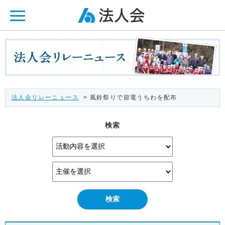
ページ内を移動するためのリンクです。
メインコンテンツへ移動
法人会リレーニュース
> 風鈴祭りで節電うちわを配布
検索