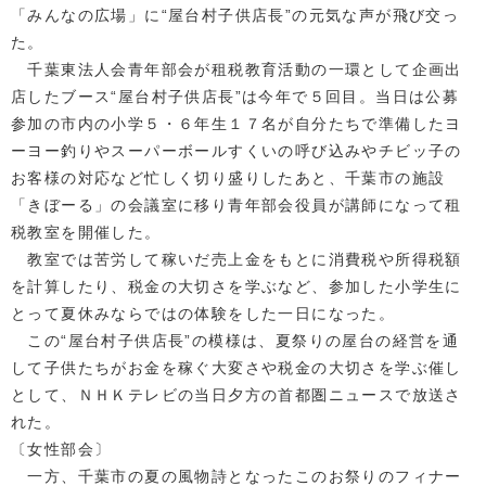
「みんなの広場」に“屋台村子供店長”の元気な声が飛び交っ
た。
千葉東法人会青年部会が租税教育活動の一環として企画出
店したブース“屋台村子供店長”は今年で５回目。当日は公募
参加の市内の小学５・６年生１７名が自分たちで準備したヨ
ーヨー釣りやスーパーボールすくいの呼び込みやチビッ子の
お客様の対応など忙しく切り盛りしたあと、千葉市の施設
「きぼーる」の会議室に移り青年部会役員が講師になって租
税教室を開催した。
教室では苦労して稼いだ売上金をもとに消費税や所得税額
を計算したり、税金の大切さを学ぶなど、参加した小学生に
とって夏休みならではの体験をした一日になった。
この“屋台村子供店長”の模様は、夏祭りの屋台の経営を通
して子供たちがお金を稼ぐ大変さや税金の大切さを学ぶ催し
として、ＮＨＫテレビの当日夕方の首都圏ニュースで放送さ
れた。
〔女性部会〕
一方、千葉市の夏の風物詩となったこのお祭りのフィナー