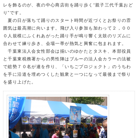
レを飾るのが、夜の中心商店街を踊り歩く“親子三代千葉おど
り”です。
夏の日が落ちて踊りのスタート時間が近づくとお祭りの雰
囲気は最高潮に向います。飛び入り参加も加わって２，００
０人規模にふくれあがった踊り手が鳴り響く太鼓のリズムに
合わせて練り歩き、会場一帯が熱気と興奮に包まれます。
千葉東法人会女性部会は揃いのゆかたとタスキ、本部役員
と千葉東税務署からの男性陣はブルーの法人会カラーの法被
で総勢７０名が連を作り、「いちごプロジェクト」のうちわ
を手に沿道を埋めつくした観衆と一つになって最後まで祭り
を盛り上げた。