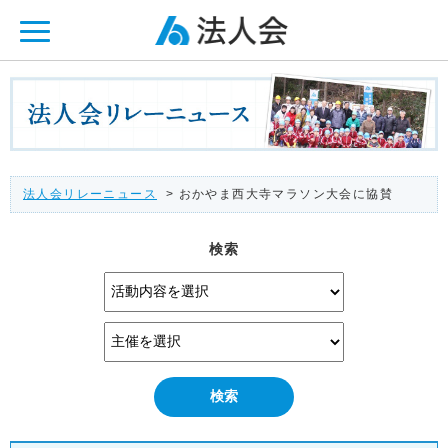
ページ内を移動するためのリンクです。
メインコンテンツへ移動
法人会リレーニュース
> おかやま西大寺マラソン大会に協賛
検索