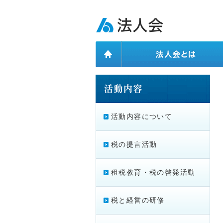
ページ内を移動するためのリンクです。
メインコンテンツへ移動
活動内容について
税の提言活動
租税教育・税の啓発活動
税と経営の研修