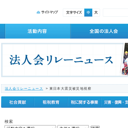
法人会リレーニュース
> 東日本大震災被災地視察
社会貢献
租税教育
税に関する事業
震災復興支援
検索