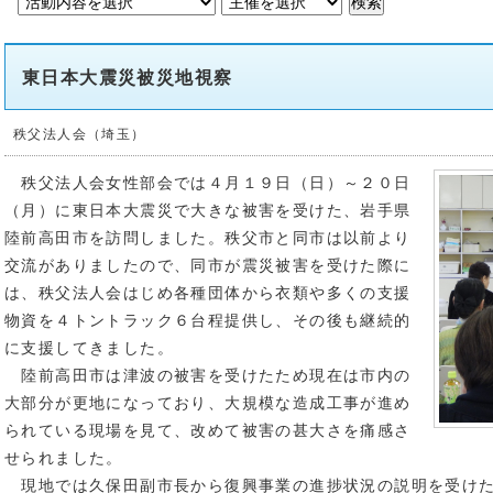
東日本大震災被災地視察
秩父法人会（埼玉）
秩父法人会女性部会では４月１９日（日）～２０日
（月）に東日本大震災で大きな被害を受けた、岩手県
陸前高田市を訪問しました。秩父市と同市は以前より
交流がありましたので、同市が震災被害を受けた際に
は、秩父法人会はじめ各種団体から衣類や多くの支援
物資を４トントラック６台程提供し、その後も継続的
に支援してきました。
陸前高田市は津波の被害を受けたため現在は市内の
大部分が更地になっており、大規模な造成工事が進め
られている現場を見て、改めて被害の甚大さを痛感さ
せられました。
現地では久保田副市長から復興事業の進捗状況の説明を受けた