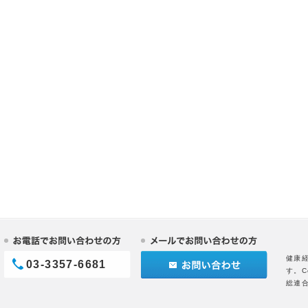
健康
03-3357-6681
す。C
総連