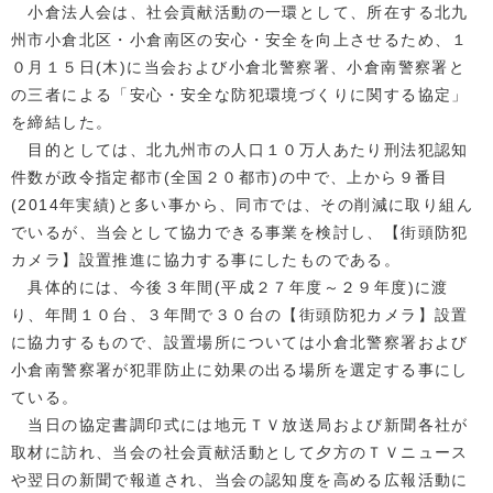
小倉法人会は、社会貢献活動の一環として、所在する北九
州市小倉北区・小倉南区の安心・安全を向上させるため、１
０月１５日(木)に当会および小倉北警察署、小倉南警察署と
の三者による「安心・安全な防犯環境づくりに関する協定」
を締結した。
目的としては、北九州市の人口１０万人あたり刑法犯認知
件数が政令指定都市(全国２０都市)の中で、上から９番目
(2014年実績)と多い事から、同市では、その削減に取り組ん
でいるが、当会として協力できる事業を検討し、【街頭防犯
カメラ】設置推進に協力する事にしたものである。
具体的には、今後３年間(平成２７年度～２９年度)に渡
り、年間１０台、３年間で３０台の【街頭防犯カメラ】設置
に協力するもので、設置場所については小倉北警察署および
小倉南警察署が犯罪防止に効果の出る場所を選定する事にし
ている。
当日の協定書調印式には地元ＴＶ放送局および新聞各社が
取材に訪れ、当会の社会貢献活動として夕方のＴＶニュース
や翌日の新聞で報道され、当会の認知度を高める広報活動に