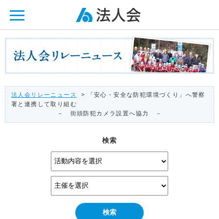
ページ内を移動するためのリンクです。
メインコンテンツへ移動
法人会リレーニュース
> 「安心・安全な防犯環境づくり」へ警察
署と連携して取り組む
－ 街頭防犯カメラ設置へ協力 －
検索