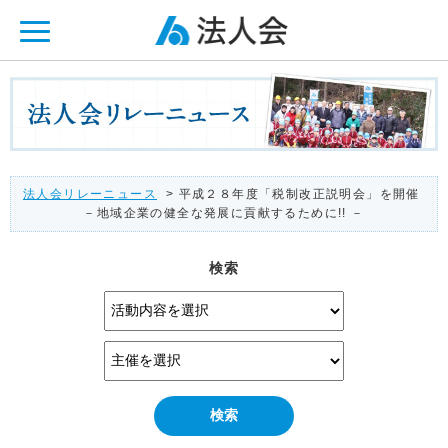
ページ内を移動するためのリンクです。
メインコンテンツへ移動
法人会リレーニュース
> 平成２８年度「税制改正説明会」を開催
－地域企業の健全な発展に貢献するために!! －
検索