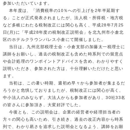
参加いただいています。
本年度は、「消費税率の10％への引上げを2年半延期す
る」ことが正式発表されましたが、法人税・所得税・地方税
など多岐にわたる税制改正には関心も高く、平成28年7月25
日(月)に「平成28年度の税制改正説明会」を北九州市小倉北
区のホテルクラウンパレス小倉にて開催しました。
当日は、九州北部税理士会・小倉支部の加藤太一税理士に
講師をお願いし、過去の税制改正も含めた時系列での留意点
や会計処理のワンポイントアドバイスを含め、わかりやすく
説明いただき、参加された方は、十分理解いただけたと思い
ます。
当初は、この暑い時期、週初め早々から参加者が集まるだ
ろうかと危惧しておりましたが、税制改正には関心が高く、
中小法人のみならず、大法人からも参加者があり、30社33名
の皆さんに参加頂き、大変好評でした。
今後とも、この説明会は、企業の経営者や経理担当者の
方々の関心も高いため、引き続き、過去の改正内容から時系
列で、わかり易さを追求した説明会となるよう、講師をお願