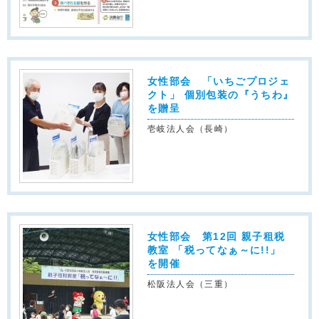
女性部会 「いちごプロジェ
クト」 個別包装の『うちわ』
を贈呈
壱岐法人会（長崎）
女性部会 第12回 親子租税
教室 「税ってなぁ～に!!」
を開催
松阪法人会（三重）