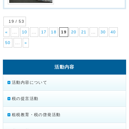
19 / 53
«
...
10
...
17
18
19
20
21
...
30
40
50
...
»
活動内容
活動内容について
税の提言活動
租税教育・税の啓発活動