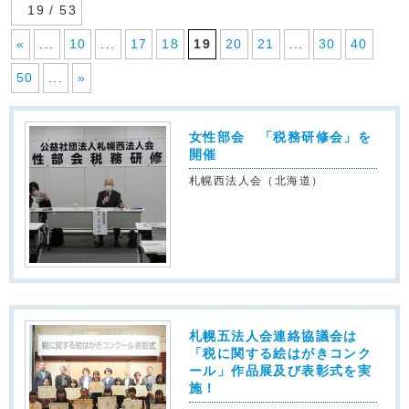
19 / 53
«
...
10
...
17
18
19
20
21
...
30
40
50
...
»
女性部会 「税務研修会」を
開催
札幌西法人会（北海道）
札幌五法人会連絡協議会は
「税に関する絵はがきコンク
ール」作品展及び表彰式を実
施！