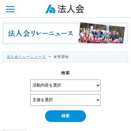
ページ内を移動するためのリンクです。
メインコンテンツへ移動
法人会リレーニュース
> 女性部会
検索