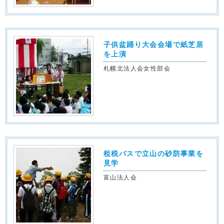
子供盆踊り大会会場で紙芝居
を上演
札幌北法人会女性部会
租税バスで立山の砂防事業を
見学
富山法人会