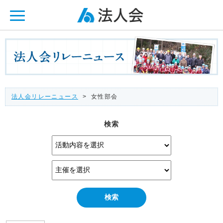
ページ内を移動するためのリンクです。
メインコンテンツへ移動
法人会リレーニュース
> 女性部会
検索