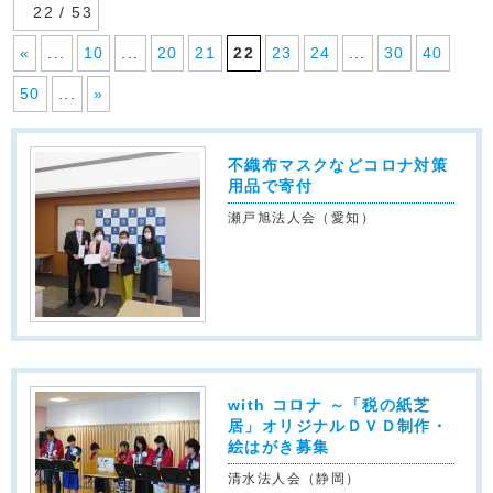
22 / 53
«
...
10
...
20
21
22
23
24
...
30
40
50
...
»
不織布マスクなどコロナ対策
用品で寄付
瀬戸旭法人会（愛知）
with コロナ ～「税の紙芝
居」オリジナルＤＶＤ制作・
絵はがき募集
清水法人会（静岡）