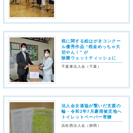
税に関する絵はがきコンクー
ル優秀作品 “税金めっちゃ大
切やん！” が
除菌ウェットティッシュに
千葉東法人会（千葉）
法人会女連協が繋いだ支援の
輪・令和2年7月豪雨被災地へ
トイレットペーパー寄贈
浜松西法人会（静岡）