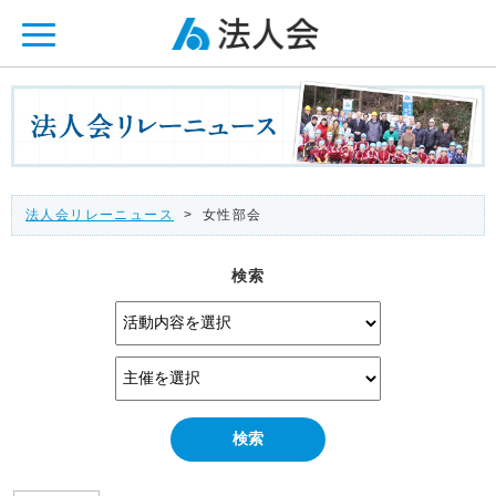
ページ内を移動するためのリンクです。
メインコンテンツへ移動
法人会リレーニュース
> 女性部会
検索