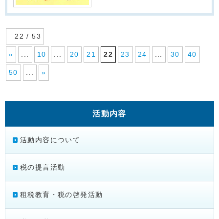
22 / 53
«
...
10
...
20
21
22
23
24
...
30
40
50
...
»
活動内容
活動内容について
税の提言活動
租税教育・税の啓発活動