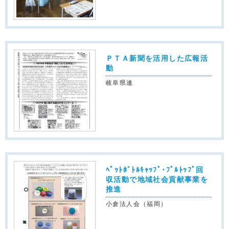
ＰＴＡ新聞を活用した広報活
動
岐阜県連
ﾍﾟｯﾄﾎﾞﾄﾙｷｬｯﾌﾟ･ﾌﾟﾙﾄｯﾌﾟ回
収活動で地域社会貢献事業を
推進
小倉法人会（福岡）