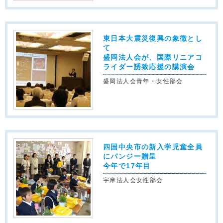
東日本大震災復興の象徴とし
て
盛岡法人会が、国際リニアコ
ライダー誘致応援の講演会
盛岡法人会青年・女性部会
四国中央市の新入学児童全員
にパンジー贈呈
今年で17年目
宇摩法人会女性部会