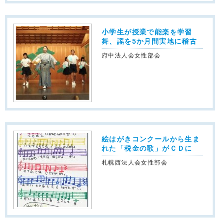
小学生が授業で能楽を学習
舞、謡を5か月間実地に稽古
府中法人会女性部会
絵はがきコンクールから生ま
れた「税金の歌」がＣＤに
札幌西法人会女性部会