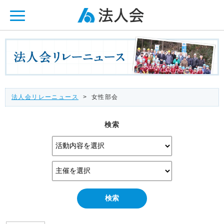
ページ内を移動するためのリンクです。
メインコンテンツへ移動
法人会リレーニュース
> 女性部会
検索